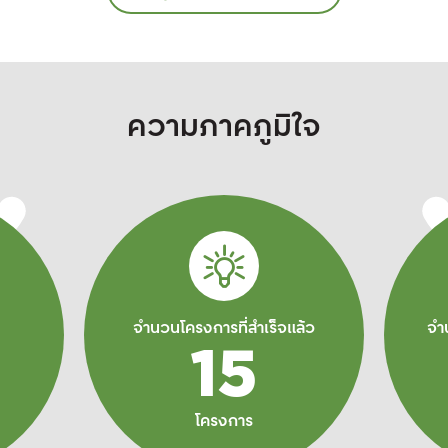
ความเสมอภาคทางการศึกษา (กส
เพื่อไม่ให้ความฝันของเด็กๆ ต้องห
ลงเพียงเพราะขาดโอกาสทางการเง
โดยทุนที่มอบให้นั้นครอบคลุมทั้งค่า
เรียน ค่าเดินทาง อาหารกลางวัน
อุปกรณ์การเรียน รวมถึงช่วยแบ่ง
ความภาคภูมิใจ
ภาระครอบครัวในยามขาดรายได้ . ใ
นี้ เราได้รับการสนับสนุนจากทีมผู้จั
TTE (Thailand Toy Expo) หนึ่ง
พันธมิตรคนสำคัญ ซึ่งจัดกิจกรรม
ประมูลของเล่น และมอบเงินจำนวน
300,000 บาท เพื่อสมทบทุนการ
ศึกษาแก่เด็กๆ ที่ต้องการความช่ว
เหลือ . เซ็นทรัล ทำ ขอขอบคุณ TTE
(Thailand Toy Expo) และพันธม
จำนวนโครงการที่สำเร็จแล้ว
จำ
ทุกท่านที่ร่วมเป็นพลังสำคัญในกา
15
“สานฝัน” ให้เยาวชนไทยได้มีโอกาส
เรียนต่อและมีอนาคตที่มั่นคง
โครงการ