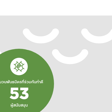
ศ.)
ยุด
ิน
เล่า
เบา
นปี
ด
ใน
ย
ิตร
นวนพันธมิตรที่ร่วมกันทำดี
ร
53
ผู้สนับสนุน