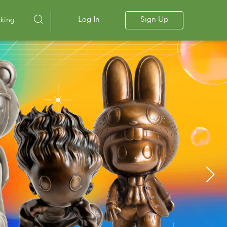
Log In
Sign Up
cking