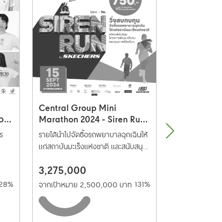
Central Group Mini
Computer fo
่วย
Marathon 2024 - Siren Run
น้อง สู่การศึก
by Sketchers
ร
รายได้นำไปจัดซื้อรถพยาบาลฉุกเฉินให้
ระดมทุนจัดหาอุ
แก่สถาบันมะเร็งแห่งชาติ และสนับสนุน
ห้องคอมพิวเตอร
ักษา
โครงการพัฒนาสังคมและคุณภาพชีวิ
3,275,000
468,000
รี
ตอื่นๆ
128%
131%
จากเป้าหมาย 2,500,000 บาท
จากเป้าหมาย 