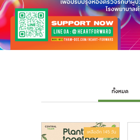
ทั้งหมด
ญนี้หมดอายุแล้ว
เหลืออีก 145 วัน