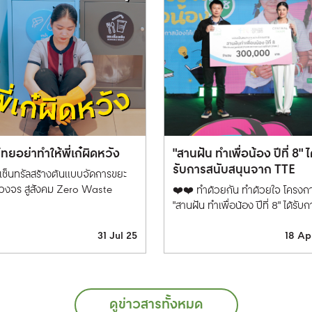
ทยอย่าทำให้พี่เก๋ผิดหวัง
"สานฝัน ทำเพื่อน้อง ปีที่ 8" ไ
รับการสนับสนุนจาก TTE
มเซ็นทรัลสร้างต้นแบบจัดการขยะ
วงจร สู่สังคม Zero Waste
❤️❤️ ทำด้วยกัน ทำด้วยใจ โครงก
"สานฝัน ทำเพื่อน้อง ปีที่ 8" ได้รับก
สนับสนุนจากทีมงาน TTE (Thail
31 Jul 25
18 Ap
Toy Expo) . สานฝัน ทำเพื่อน้อง ปี
8 เป็นอีกหนึ่งพันธกิจภายใต้โครง
"เซ็นทรัล ทำ" ที่จัดทำขึ้นเพื่อมอบท
การศึกษาให้เด็กกลุ่มยากจนพิเศษ 
ความร่วมมือกับมูลนิธิกองทุนเพื่อ
ดูข่าวสารทั้งหมด