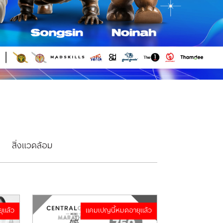
สิ่งแวดล้อม
ุแล้ว
แคมเปญนี้หมดอายุแล้ว