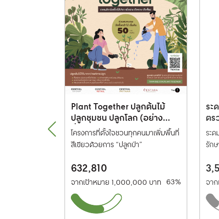
ความสุขจากใจ
Plant Together ปลูกต้นไม้
ระด
้ Million
ปลูกชุมชน ปลูกโลก (อย่าง
ตรว
es ปีที่ 16
ยั่งยืน)
แล
ื่อรอยยิ้มของ
โครงการที่ตั้งใจชวนทุกคนมาเพิ่มพื้นที่
ระด
ตำ
สีเขียวด้วยการ “ปลูกป่า”
รักษ
ติด
632,810
3,
1%
63%
,000 บาท
จากเป้าหมาย 1,000,000 บาท
จาก