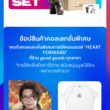
ช้อปสินค้าคอลเลกชั่นพิเศษ
พบกับคอลเลกชั่นพิเศษภายใต้คอนเซปต์ ‘HEART
FORWARD’
ที่ร้าน good goods ทุกสาขา
*รายได้หลังหักค่าใช้จ่าย สนับสนุนมูลนิธิโรง
พยาบาลตำรวจ