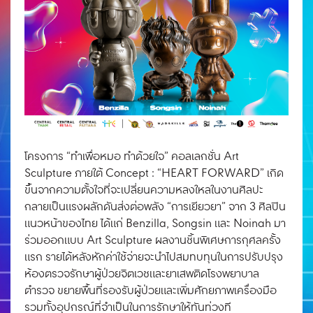
โครงการ “ทำเพื่อหมอ ทำด้วยใจ” คอลเลกชั่น Art
Sculpture ภายใต้ Concept : “HEART FORWARD” เกิด
ขึ้นจากความตั้งใจที่จะเปลี่ยนความหลงใหลในงานศิลปะ
กลายเป็นแรงผลักดันส่งต่อพลัง “การเยียวยา” จาก 3 ศิลปิน
แนวหน้าของไทย ได้แก่ Benzilla, Songsin และ Noinah มา
ร่วมออกแบบ Art Sculpture ผลงานชิ้นพิเศษการกุศลครั้ง
แรก รายได้หลังหักค่าใช้จ่ายจะนำไปสมทบทุนในการปรับปรุง
ห้องตรวจรักษาผู้ป่วยจิตเวชและยาเสพติดโรงพยาบาล
ตำรวจ ขยายพื้นที่รองรับผู้ป่วยและเพิ่มศักยภาพเครื่องมือ
รวมทั้งอุปกรณ์ที่จำเป็นในการรักษาให้ทันท่วงที