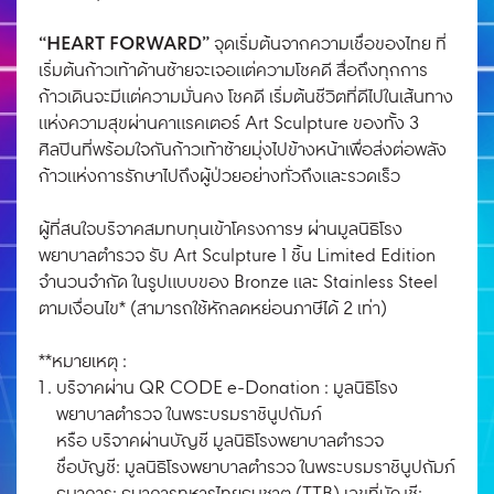
“HEART FORWARD”
จุดเริ่มต้นจากความเชื่อของไทย ที่
เริ่มต้นก้าวเท้าด้านซ้ายจะเจอแต่ความโชคดี สื่อถึงทุกการ
ก้าวเดินจะมีแต่ความมั่นคง โชคดี เริ่มต้นชีวิตที่ดีไปในเส้นทาง
แห่งความสุขผ่านคาแรคเตอร์ Art Sculpture ของทั้ง 3
ศิลปินที่พร้อมใจกันก้าวเท้าซ้ายมุ่งไปข้างหน้าเพื่อส่งต่อพลัง
ก้าวแห่งการรักษาไปถึงผู้ป่วยอย่างทั่วถึงและรวดเร็ว
ผู้ที่สนใจบริจาคสมทบทุนเข้าโครงการฯ ผ่านมูลนิธิโรง
พยาบาลตำรวจ รับ Art Sculpture 1 ชิ้น Limited Edition
จำนวนจำกัด ในรูปแบบของ Bronze และ Stainless Steel
ตามเงื่อนไข* (สามารถใช้หักลดหย่อนภาษีได้ 2 เท่า)
**หมายเหตุ :
บริจาคผ่าน QR CODE e-Donation : มูลนิธิโรง
พยาบาลตำรวจ ในพระบรมราชินูปถัมภ์
หรือ บริจาคผ่านบัญชี มูลนิธิโรงพยาบาลตำรวจ
ชื่อบัญชี: มูลนิธิโรงพยาบาลตำรวจ ในพระบรมราชินูปถัมภ์