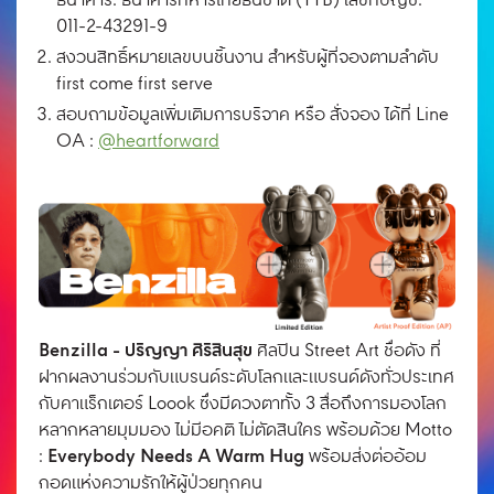
ธนาคาร: ธนาคารทหารไทยธนชาต (TTB) เลขที่บัญชี:
011-2-43291-9
สงวนสิทธิ์หมายเลขบนชิ้นงาน สำหรับผู้ที่จองตามลำดับ
first come first serve
สอบถามข้อมูลเพิ่มเติมการบริจาค หรือ สั่งจอง ได้ที่ Line
OA :
@heartforward
Benzilla - ปริญญา ศิริสินสุข
ศิลปิน Street Art ชื่อดัง ที่
ฝากผลงานร่วมกับแบรนด์ระดับโลกและแบรนด์ดังทั่วประเทศ
กับคาแร็กเตอร์ Loook ซึ่งมีดวงตาทั้ง 3 สื่อถึงการมองโลก
หลากหลายมุมมอง ไม่มีอคติ ไม่ตัดสินใคร พร้อมด้วย Motto
Everybody Needs A Warm Hug
:
พร้อมส่งต่ออ้อม
กอดแห่งความรักให้ผู้ป่วยทุกคน