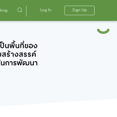
Log In
Sign Up
cking