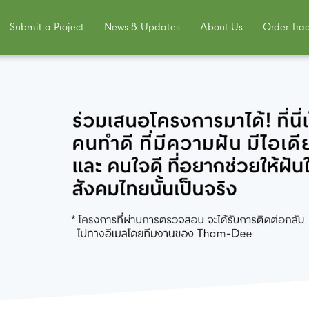
Submit a Project
News & Updates
About Us
Order Tra