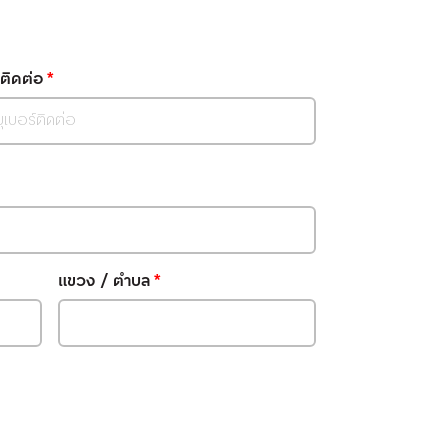
์ติดต่อ
*
แขวง / ตำบล
*