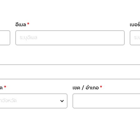
อีเมล
*
เบอร
ัด
*
เขต / อำเภอ
*