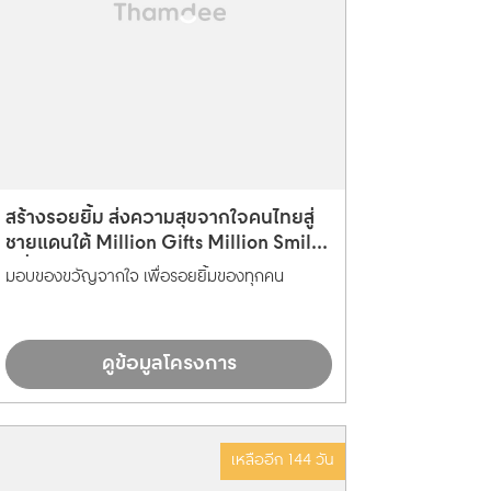
สร้างรอยยิ้ม ส่งความสุขจากใจคนไทยสู่
ชายแดนใต้ Million Gifts Million Smiles
ปีที่ 16
มอบของขวัญจากใจ เพื่อรอยยิ้มของทุกคน
ดูข้อมูลโครงการ
เหลืออีก 144 วัน