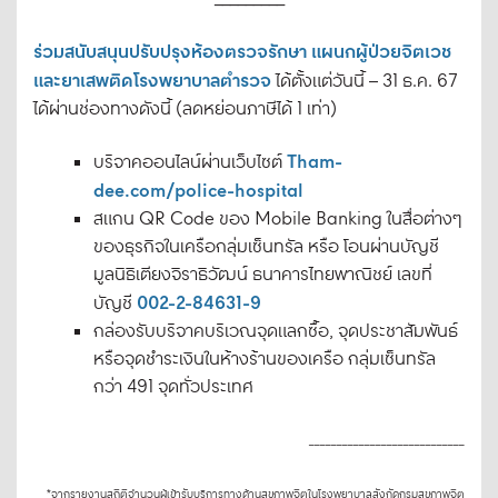
ร่วมสนับสนุนปรับปรุงห้องตรวจรักษา แผนกผู้ป่วยจิตเวช
และยาเสพติดโรงพยาบาลตำรวจ
ได้ตั้งแต่วันนี้ – 31 ธ.ค. 67
ได้ผ่านช่องทางดังนี้ (ลดหย่อนภาษีได้ 1 เท่า)
Tham-
บริจาคออนไลน์ผ่านเว็บไซต์
dee.com/police-hospital
สแกน QR Code ของ Mobile Banking ในสื่อต่างๆ
ของธุรกิจในเครือกลุ่มเซ็นทรัล หรือ โอนผ่านบัญชี
มูลนิธิเตียงจิราธิวัฒน์ ธนาคารไทยพาณิชย์ เลขที่
002-2-84631-9
บัญชี
กล่องรับบริจาคบริเวณจุดแลกซื้อ, จุดประชาสัมพันธ์
หรือจุดชำระเงินในห้างร้านของเครือ กลุ่มเซ็นทรัล
กว่า 491 จุดทั่วประเทศ
____________________________
*จากรายงานสถิติจํานวนผู้เข้ารับบริการทางด้านสุขภาพจิตในโรงพยาบาลสังกัดกรมสุขภาพจิต