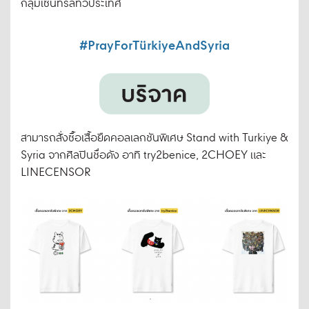
กลุ่มเซ็นทรัลทั่วประเทศ
#PrayForTürkiyeAndS
y
ria
สามารถสั่งซื้อเสื้อยืดคอลเลกชันพิเศษ Stand with Turkiye &
Syria จากศิลปินชื่อดัง อาทิ try2benice, 2CHOEY และ
LINECENSOR