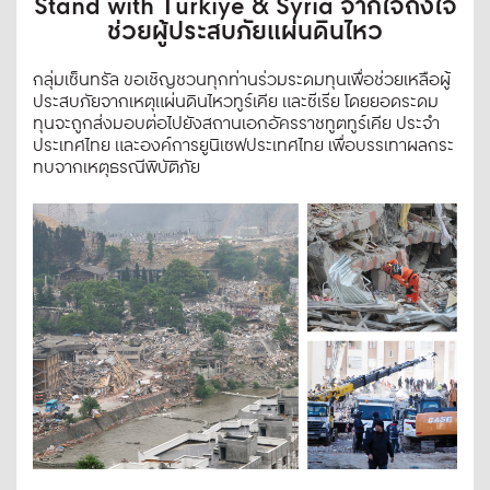
Stand with Türkiye & Syria
จากใจถึงใจ
ช่วยผู้ประสบภัยแผ่นดินไหว
กลุ่มเซ็นทรัล ขอเชิญชวนทุกท่านร่วมระดมทุนเพื่อช่วยเหลือผู้
ประสบภัยจากเหตุแผ่นดินไหวทูร์เคีย และซีเรีย โดยยอดระดม
ทุนจะถูกส่งมอบต่อไปยังสถานเอกอัครราชทูตทูร์เคีย ประจำ
ประเทศไทย และองค์การยูนิเซฟประเทศไทย เพื่อบรรเทาผลกระ
ทบจากเหตุธรณีพิบัติภัย